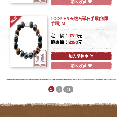
加入收藏
LOOP EN天然石磁石手環(無限
手環)-M
定 價：
3280
元
優惠價：
3280
元
加入購物車
加入收藏
1