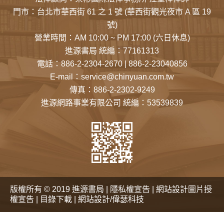
門市：
台北市華西街 61 之 1 號
(華西街觀光夜市 A 區 19
號)
營業時間：AM 10:00 ~ PM 17:00 (六日休息)
進源書局 統編：77161313
電話：
886-2-2304-2670
|
886-2-23040856
E-mail：
service@chinyuan.com.tw
傳真：886-2-2302-9249
進源網路事業有限公司 統編：53539839
版權所有 © 2019 進源書局 |
隱私權宣告
|
網站設計圖片授
權宣告
|
目錄下載
|
網站設計/偉瑟科技