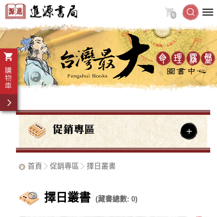
0
首頁
促銷專區
擇日叢書
擇日叢書
(藏書總數: 0)