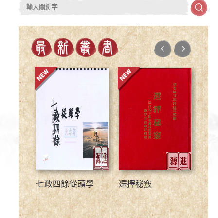
七政四餘從頭學
選擇秘竅
通書
林先
本)