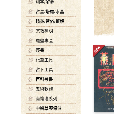
測字/解夢
占星/塔羅/水晶
殯葬/習俗/籤解
宗教神明
羅盤專區
經書
化煞工具
占卜工具
百科叢書
五術軟體
南懹瑾系列
中醫草藥保健