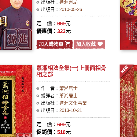
出版社：
進源書局
出版日：
2010-05-26
定 價：
380
元
優惠價：
323
元
加入購物車
加入收藏
蕭湘相法全集(一)上冊面相骨
相之部
作 者：
蕭湘居士
編譯者：
蕭湘居士
出版社：
進源文化事業
出版日：
2013-10-31
定 價：
600
元
促銷價：
510
元