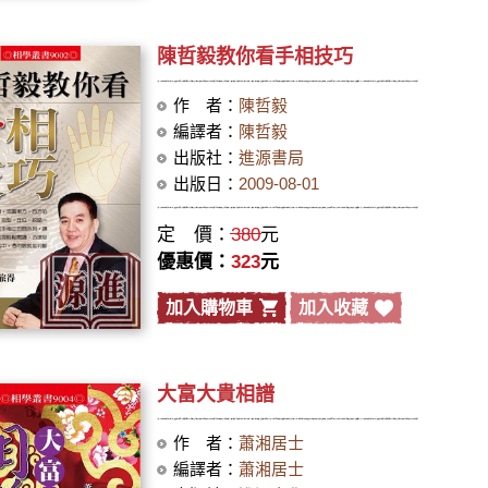
陳哲毅教你看手相技巧
作 者：
陳哲毅
編譯者：
陳哲毅
出版社：
進源書局
出版日：
2009-08-01
定 價：
380
元
優惠價：
323
元
加入購物車
加入收藏
大富大貴相譜
作 者：
蕭湘居士
編譯者：
蕭湘居士