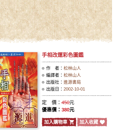
精美插圖
寶典無師
手相改運彩色圖鑑
作 者：
松林山人
編譯者：
松林山人
出版社：
進源書局
出版日：
2002-10-01
定 價：
450
元
優惠價：
380
元
加入購物車
加入收藏