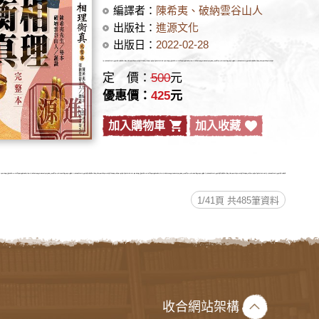
編譯者：
陳希夷、破納雲谷山人
出版社：
進源文化
出版日：
2022-02-28
定 價：
500
元
優惠價：
425
元
加入購物車
加入收藏
1/41頁 共485筆資料
收合網站架構