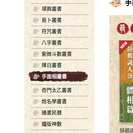
手
堪輿叢書
易卜叢書
符咒叢書
八字叢書
紫微斗數叢書
擇日叢書
手面相叢書
奇門太乙叢書
姓名學叢書
通書民曆
鐵版神數
靜觀