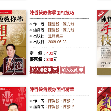
陳哲毅教你學面相技巧
作 者：
陳哲毅‧陳力瀚
編譯者：
陳哲毅‧陳力瀚
出版社：
進源書局
出版日：
2009-06-23
定 價：
400
元
優惠價：
340
元
加入購物車
加入收藏
陳哲毅傳授你面相精華
作 者：
陳哲毅‧陳旅得
編譯者：
陳哲毅‧陳旅得