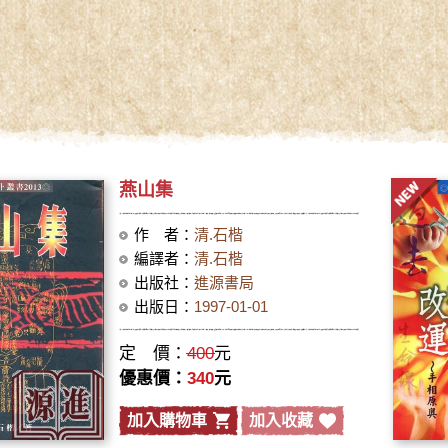
燕山集
作 者：
清.石楷
編譯者：
清.石楷
出版社：
進源書局
出版日：
1997-01-01
定 價：
400
元
優惠價：
340
元
加入購物車
加入收藏