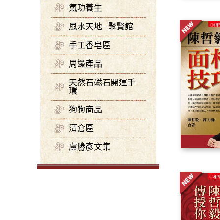
氣功養生
風水天地─聚賢館
手工香皂區
周邊產品
天然石磁石開運手
環
狗狗商品
清倉區
盧勝彥文集