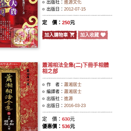
出版社：
進源文化
出版日：
2012-07-15
定 價：
250
元
加入購物車
加入收藏
蕭湘相法全集(二)下冊手相體
相之部
作 者：
蕭湘居士
編譯者：
蕭湘居士
出版社：
進源
出版日：
2016-03-23
定 價：
630
元
優惠價：
536
元