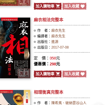
加入購物車
加入收藏
麻衣相法完整本
作 者：
麻衣先生
編譯者：
麻衣先生
出版社：
進源
出版日：
2017-07-08
定 價：
350
元
優惠價：
298
元
加入購物車
加入收藏
相理衡真完整本
作 者：
陳希夷、破納雲谷山人