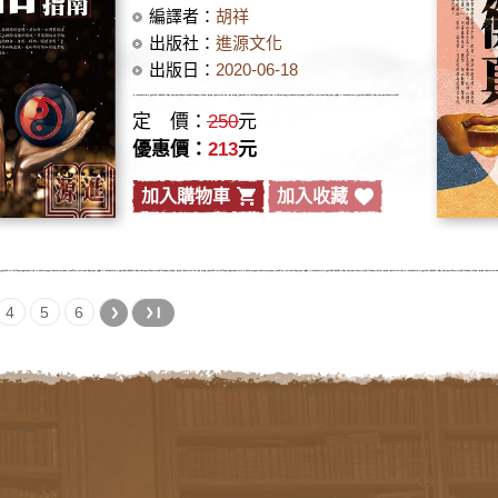
編譯者：
胡祥
出版社：
進源文化
出版日：
2020-06-18
定 價：
250
元
優惠價：
213
元
加入購物車
加入收藏
4
5
6