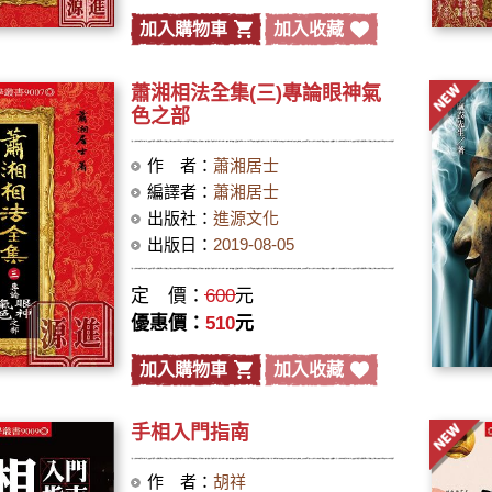
加入購物車
加入收藏
蕭湘相法全集(三)專論眼神氣
色之部
作 者：
蕭湘居士
編譯者：
蕭湘居士
出版社：
進源文化
出版日：
2019-08-05
定 價：
600
元
優惠價：
510
元
加入購物車
加入收藏
手相入門指南
作 者：
胡祥