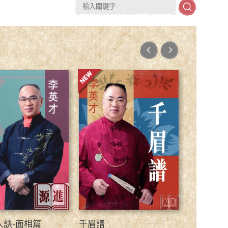
人訣-面相篇
千眉譜
面相手相