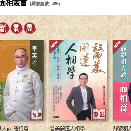
面相叢書
(藏書總數: 485)
識人訣-體相篇
醫美開運人相學
靜觀相