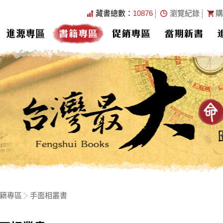
藏書總數：
10876
瀏覽紀錄
購
進源專區
書籍專區
促銷專區
當期新書
籍專區
手面相叢書