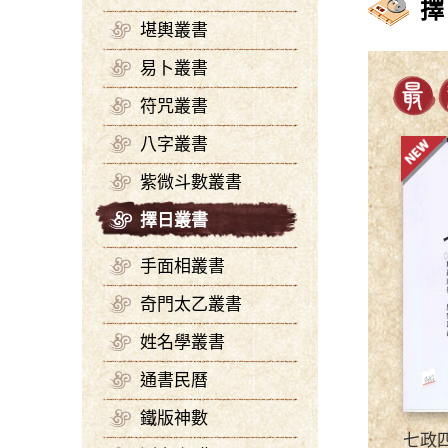
擇
堪輿叢書
易卜叢書
符咒叢書
八字叢書
紫微斗數叢書
擇日叢書
手面相叢書
奇門太乙叢書
姓名學叢書
通書民曆
鐵版神數
七政