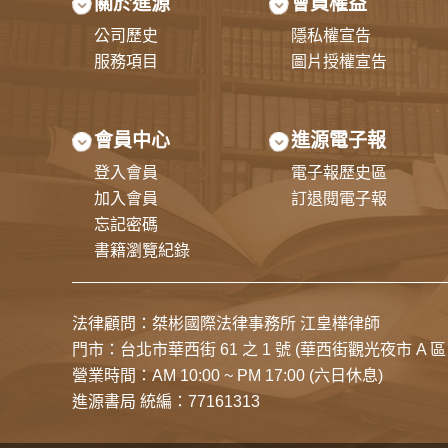
關於進源
會員權益
公司歷史
隱私權宣告
服務項目
圖片授權宣告
會員中心
進源電子報
登入會員
電子報歷史區
加入會員
訂退閱電子報
忘記密碼
書籍瀏覽紀錄
法律顧問：桀彬國際法律事務所 江皇樺律師
門市：
台北市華西街 61 之 1 號
(華西街觀光夜市 A 區 
營業時間：AM 10:00 ~ PM 17:00 (六日休息)
進源書局 統編：77161313