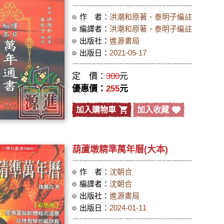
作 者：
洪潮和原著、泰明子編註
編譯者：
洪潮和原著、泰明子編註
出版社：
進源書局
出版日：
2021-05-17
定 價：
300
元
優惠價：
255
元
加入購物車
加入收藏
葫蘆墩精準萬年曆(大本)
作 者：
沈朝合
編譯者：
沈朝合
出版社：
進源書局
出版日：
2024-01-11