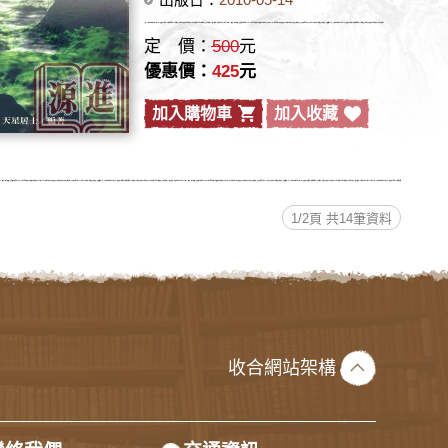
定 價：
500
元
優惠價：
425
元
加入購物車
加入收藏
1/2頁 共14筆資料
收合網站架構