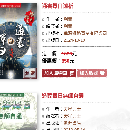
通書擇日透析
作 者：
劉賁
編譯者：
劉賁
出版社：
進源網路事業有限公司
出版日：
2024-10-19
定 價：
1000
元
優惠價：
850
元
加入購物車
加入收藏
造葬擇日無師自通
作 者：
天星居士
編譯者：
天星居士
出版社：
進源書局
出版日：
2010-05-14