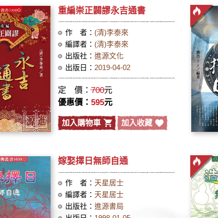
重編崇正闢謬永吉通書
作 者：
(清)李泰來
編譯者：
(清)李泰來
出版社：
進源文化
出版日：
2019-04-02
定 價：
700
元
優惠價：
595
元
加入購物車
加入收藏
嫁娶擇日無師自通
作 者：
天星居士
編譯者：
天星居士
出版社：
進源書局
出版日：
1998-01-05