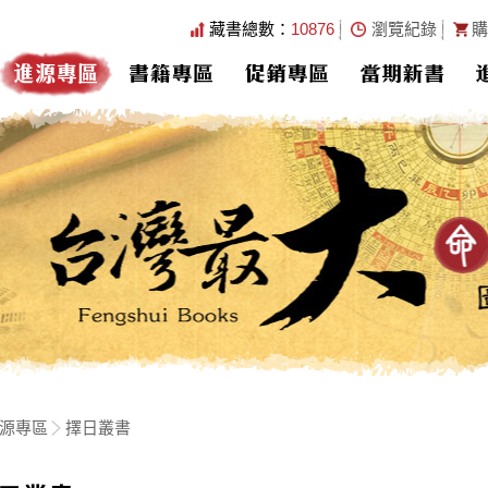
藏書總數：
10876
瀏覽紀錄
購
進源專區
書籍專區
促銷專區
當期新書
源專區
擇日叢書