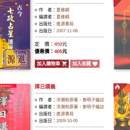
作 者：
夏維綱
編譯者：
夏維綱
出版社：
進源書局
出版日：
2007-11-06
定 價：
450
元
優惠價：
405
元
加入購物車
加入收藏
擇日講義
作 者：
洪潮和原著、泰明子編註
編譯者：
洪潮和原著、泰明子編註
出版社：
進源書局
出版日：
2009-10-05