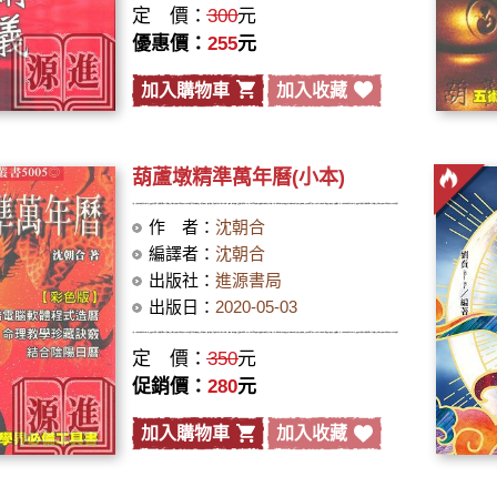
定 價：
300
元
優惠價：
255
元
加入購物車
加入收藏
葫蘆墩精準萬年曆(小本)
作 者：
沈朝合
編譯者：
沈朝合
出版社：
進源書局
出版日：
2020-05-03
定 價：
350
元
促銷價：
280
元
加入購物車
加入收藏