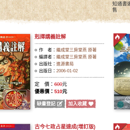
知通書遍
售
剋擇講義註解
作 者：
繼成堂三房堂燕 原著
編譯者：
繼成堂三房堂燕 原著
出版社：
進源書局
出版日：
2006-01-02
定 價：
600
元
優惠價：
510
元
缺書登記
加入收藏
古今七政占星速成(增訂版)