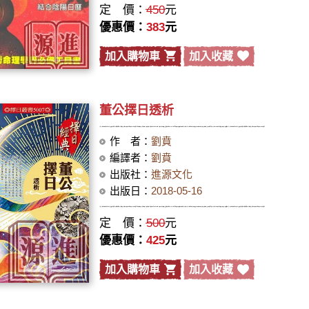
定 價：
450
元
優惠價：
383
元
加入購物車
加入收藏
董公擇日透析
作 者：
劉賁
編譯者：
劉賁
出版社：
進源文化
出版日：
2018-05-16
定 價：
500
元
優惠價：
425
元
加入購物車
加入收藏