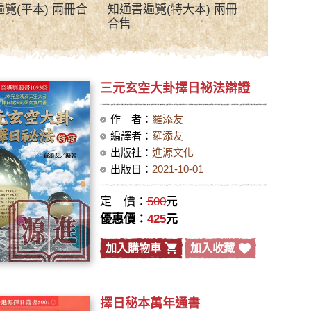
覽(平本) 兩冊合
知通書遍覽(特大本) 兩冊
合售
三元玄空大卦擇日祕法辯證
作 者：
羅添友
編譯者：
羅添友
出版社：
進源文化
出版日：
2021-10-01
定 價：
500
元
優惠價：
425
元
加入購物車
加入收藏
擇日秘本萬年通書