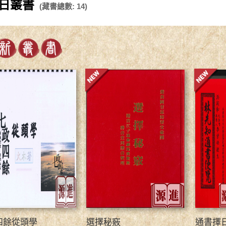
日叢書
(藏書總數: 14)
四餘從頭學
選擇秘竅
通書擇日