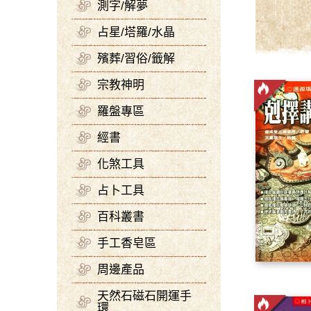
測字/解夢
占星/塔羅/水晶
殯葬/習俗/籤解
宗教神明
羅盤專區
經書
化煞工具
占卜工具
百科叢書
手工香皂區
周邊產品
天然石磁石開運手
環