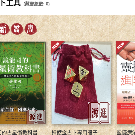
卜工具
(藏書總數: 0)
司的占星術教科書
銅鍍金占卜專用骰子
靈擺療