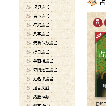
占
堪輿叢書
易卜叢書
符咒叢書
八字叢書
紫微斗數叢書
擇日叢書
手面相叢書
奇門太乙叢書
姓名學叢書
通書民曆
鐵版神數
鏡龍