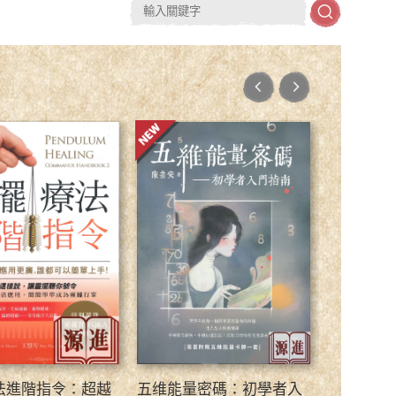
法進階指令：超越
五维能量密碼：初學者入
易經‧六十