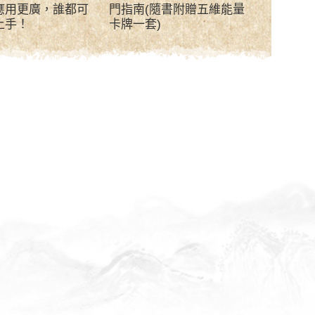
應用更廣，誰都可
門指南(隨書附贈五維能量
大)
上手！
卡牌一套)