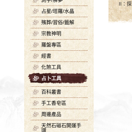
測字/解夢
II：
占星/塔羅/水晶
殯葬/習俗/籤解
宗教神明
羅盤專區
經書
化煞工具
占卜工具
百科叢書
手工香皂區
周邊產品
天然石磁石開運手
環