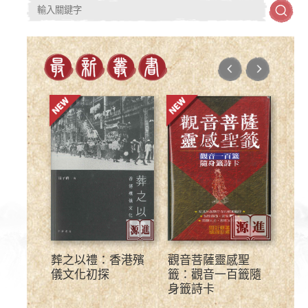
葬之以禮：香港殯
觀音菩薩靈感聖
用媽
儀文化初探
籤：觀音一百籤隨
生：
身籤詩卡
背後
解籤