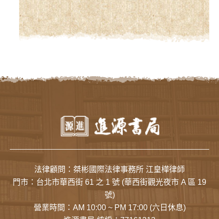
十甲
身籤
法律顧問：桀彬國際法律事務所 江皇樺律師
門市：
台北市華西街 61 之 1 號
(華西街觀光夜市 A 區 19
號)
營業時間：AM 10:00 ~ PM 17:00 (六日休息)