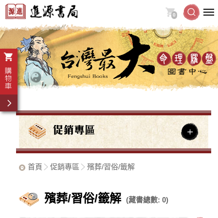
0
首頁
促銷專區
殯葬/習俗/籤解
殯葬/習俗/籤解
(藏書總數: 0)