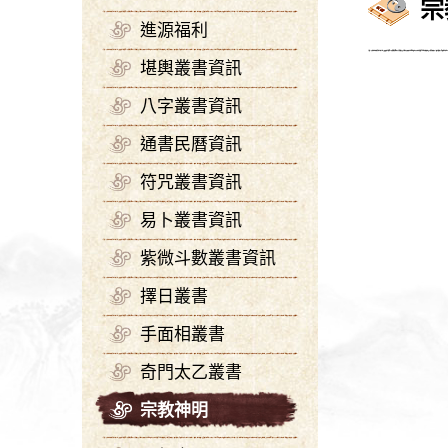
宗
進源福利
堪輿叢書資訊
八字叢書資訊
通書民曆資訊
符咒叢書資訊
易卜叢書資訊
紫微斗數叢書資訊
擇日叢書
手面相叢書
奇門太乙叢書
宗教神明