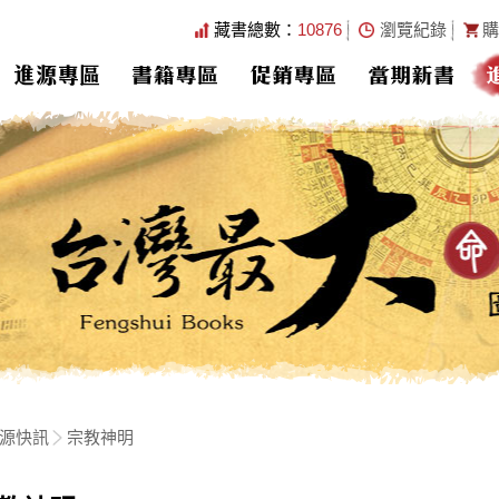
藏書總數：
10876
瀏覽紀錄
購
進源專區
書籍專區
促銷專區
當期新書
源快訊
宗教神明