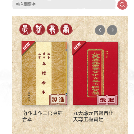
南斗北斗三官真經
九天應元雷聲普化
福德
合本
天尊玉樞寶經
版)