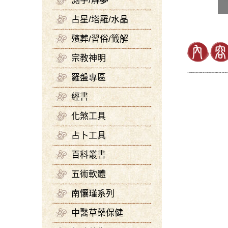
測字/解夢
占星/塔羅/水晶
殯葬/習俗/籤解
宗教神明
羅盤專區
經書
化煞工具
占卜工具
百科叢書
五術軟體
南懹瑾系列
中醫草藥保健