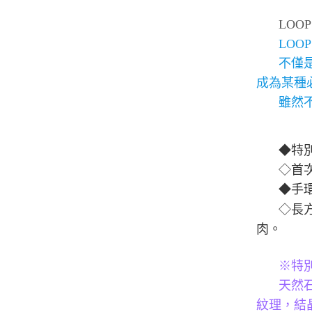
LOOP
LOOP
不僅
成為某種
雖然
◆特
◇首次
◆手
◇長
肉。
※特別
天然
紋理，結