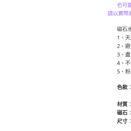
也可
請以實際
磁石
1
、天
2
、避
3
、盡
4
、不
5
、粉
色款
材質
磁石
尺寸
L 