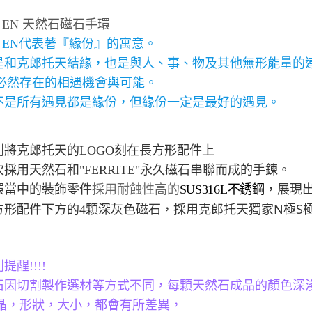
 EN
天然石磁石手環
 EN
代表著『緣份』的寓意。
是和克郎托天結緣，也是與人、事、物及其他無形能量的
必然存在的相遇機會與可能。
不是所有遇見都是緣份，但緣份一定是最好的遇見。
別將克郎托天的LOGO刻在長方形配件上
採用天然石和"FERRITE"永久磁石串聯而成的手鍊。
環當中的裝飾零件
採用耐蝕性高的
SUS316L
不銹鋼
，展現
N
S
方形配件下方的4顆深灰色磁石，採用克郎托天獨家
極
提醒!!!!
石因切割製作選材等方式不同，每顆天然石成品的顏色深
晶，形狀，大小，都會有所差異，