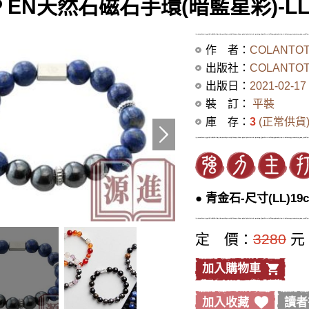
P EN天然石磁石手環(暗藍星彩)-L
作 者：
COLANTO
出版社：
COLANTO
出版日：
2021-02-17
裝 訂：
平裝
庫 存：
3
(正常供貨
● 青金石-尺寸(LL)19
定 價：
3280
元
加入購物車
加入收藏
讀者