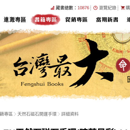
藏書總數：
10876
瀏覽紀錄
購
進源專區
書籍專區
促銷專區
當期新書
籍專區
天然石磁石開運手環
詳細資料