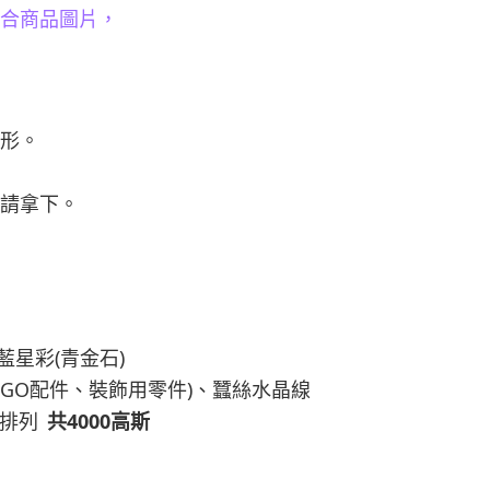
合商品圖片，
形。
請拿下。
(
)
藍星彩
青金石
OGO
)
配件、裝飾用零件
、蠶絲水晶線
4000
排列
共
高斯