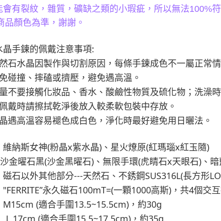
能會有裂紋，雜質，礦缺之類的小瑕疵，所以無法
100%
符
商品顏色為準，謝謝。
:
水晶手鍊的佩戴注意事項
然石水晶因製作與切割原因，每條手鍊成色不一屬正常情
免碰撞、摔磕或擠壓，避免遇高溫。
量不要接觸化妝品、香水、酸鹼性物質及硫化物；洗澡時
佩戴時請擦拭乾淨後放入較柔軟包裝中存放。
晶遇高溫容易褪色成白色，淨化時最好避免用日曬法。
(
x
)
(
x
)
：維納斯女神
粉晶
紫水晶
、星火燎原
紅瑪瑙
紅玉隨
(
)
(
x
)
沙金曜石黑
沙金黑曜石
、無限手環
虎睛石
天眼石
、暗
---
SUS316L(
L
：磁石以外其他部分
天然石、不銹鋼
長方形
"FERRITE”
100mT=(
1000
)
4
：
永久磁石
一顆
高斯
，共
個交互
M15cm (
13.5~15.5cm)
30g
：
適合手圍
，約
17cm (
15.5~17.5cm)
35g
適合手圍
，約