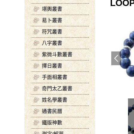
LOO
堪輿叢書
易卜叢書
符咒叢書
八字叢書
紫微斗數叢書
擇日叢書
手面相叢書
奇門太乙叢書
姓名學叢書
通書民曆
鐵版神數