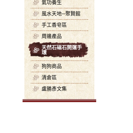
氣功養生
風水天地─聚賢館
手工香皂區
周邊產品
天然石磁石開運手
環
狗狗商品
清倉區
盧勝彥文集