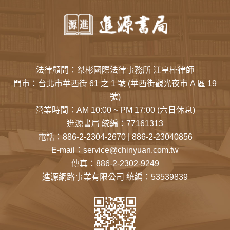
法律顧問：桀彬國際法律事務所 江皇樺律師
門市：
台北市華西街 61 之 1 號
(華西街觀光夜市 A 區 19
號)
營業時間：AM 10:00 ~ PM 17:00 (六日休息)
進源書局 統編：77161313
電話：
886-2-2304-2670
|
886-2-23040856
E-mail：
service@chinyuan.com.tw
傳真：886-2-2302-9249
進源網路事業有限公司 統編：53539839