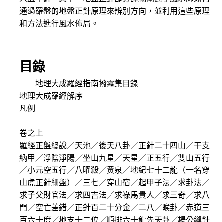
通過羅盤的地盤正針原理來辨別方向，並利用這些原理
和方法進行風水佈局。
目錄
地理大成羅經指南撥霧集目錄
地理大成羅經解序
凡例
卷之上
羅經正盤總說／天池／後天八卦／正針二十四山／干支
納甲／淨陰淨陽／坐山九星／天星／正五行／雙山五行
／小元空五行／八曜殺／黃泉／地紀七十二龍（一名穿
山虎正針細盤）／三七／穿山宿／起甲子法／求卦法／
求子父財官法／求四吉法／求祿馬貴人／求三奇／求八
門／空亡差錯／正針百二十分金／二八／睺卦／赤道三
百六十度／地支十二位／順排六十龍先天卦／楊公縫針