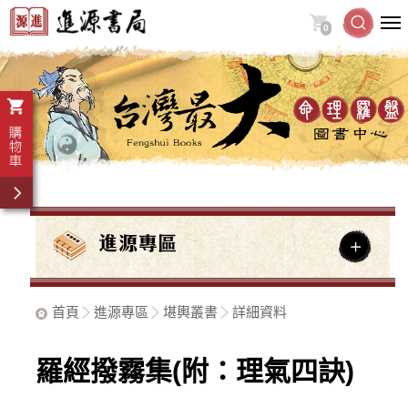
0
首頁
進源專區
堪輿叢書
詳細資料
羅經撥霧集(附：理氣四訣)