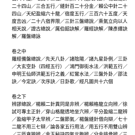
二十四山／三合五行／縫針百二十分金／賴公中針二十
四山／天紀盈縮六十龍／宿度五行／三百六十五度／天
度吉凶／二十八宿界限／三針三盤總說／乘氣立向以人
相天說／證古總說／厲伯韶訣解／羅經訣解／陳彥繹訣
解／羅盤總詠
卷之中
羅經備盤總說／先天八卦／諸陰陽／諸九星卦例／三卦
／大玄空卦（四經五行）／鴻門御街水法／洪範五行／
申明王仙師洪範五行之義／紅鸞水法／三盤外卦／邵法
訣／今定訣／次序訣／日卦歌／經凡圖共十六個
卷之下
辨謬總說／楊賴二針異同是非辨／楊賴格龍立向辨／徐
試可專主正針／穿山格龍透地坐穴辨／平分盈縮二龍辨
／盈縮甲子太早辨／二盤節氣／楊盤縫針借向辯／七十
二龍不用三七辯／論各家五行用法／用五行不用雙山辨
／三匝貪狼辨／金玉秘訣四氣元胞辨／分金排骨辨／三