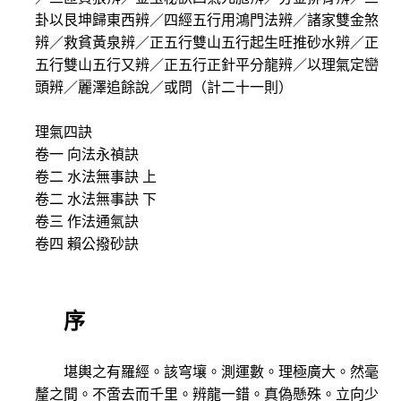
卦以艮坤歸東西辨／四經五行用鴻門法辨／諸家雙金煞
辨／救貧黃泉辨／正五行雙山五行起生旺推砂水辨／正
五行雙山五行又辨／正五行正針平分龍辨／以理氣定巒
頭辨／麗澤追餘說／或問（計二十一則）
理氣四訣
卷一 向法永禎訣
卷二 水法無事訣 上
卷二 水法無事訣 下
卷三 作法通氣訣
卷四 賴公撥砂訣
序
堪輿之有羅經。該穹壤。測運數。理極廣大。然毫
釐之間。不啻去而千里。辨龍一錯。真偽懸殊。立向少