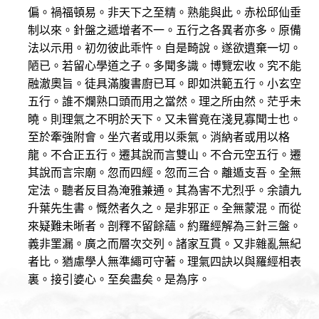
偏。禍福頓易。非天下之至精。熟能與此。赤松邱仙垂
制以來。針盤之遞增者不一。五行之各異者亦多。原備
法以示用。初勿彼此乖忤。自是畸說。遂欲遺棄一切。
陋已。若留心學道之子。多聞多識。博覽宏收。究不能
融澈奧旨。徒具滿腹書廚已耳。即如洪範五行。小玄空
五行。誰不爛熟口頭而用之當然。理之所由然。茫乎未
曉。則理氣之不明於天下。又未嘗竟在淺見寡聞士也。
至於牽強附會。坐穴者或用以乘氣。消納者或用以格
龍。不合正五行。遷其說而言雙山。不合元空五行。遷
其說而言宗廟。忽而四經。忽而三合。離遁支吾。全無
定法。聽者反目為淹雅兼通。其為害不尤烈乎。余讀九
升葉先生書。慨然者久之。是非邪正。全無蒙混。而從
來疑難未晰者。剖釋不留餘蘊。約羅經解為三針三盤。
義非罣漏。廣之而層次交列。諸家互貫。又非雜亂無紀
者比。猶慮學人無準繩可守著。理氣四訣以與羅經相表
裏。接引婆心。至矣盡矣。是為序。