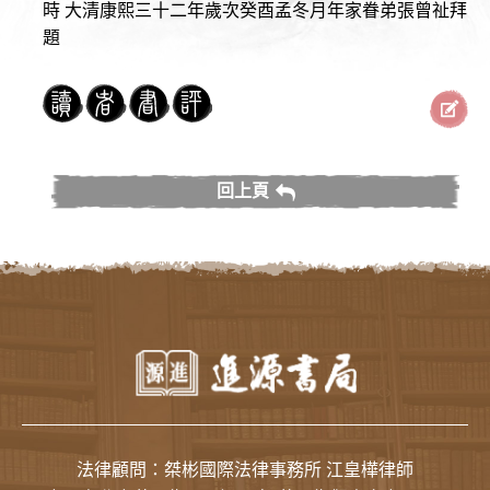
時 大清康熙三十二年歲次癸酉孟冬月年家眷弟張曾祉拜
題
回上頁
法律顧問：桀彬國際法律事務所 江皇樺律師