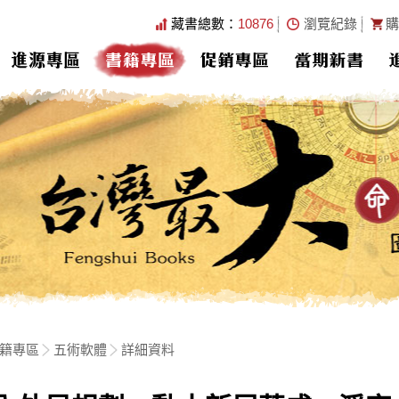
藏書總數：
10876
瀏覽紀錄
購
進源專區
書籍專區
促銷專區
當期新書
籍專區
五術軟體
詳細資料