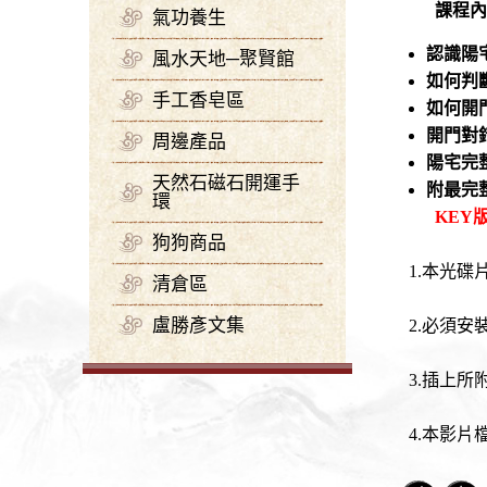
課程內
氣功養生
認識陽
風水天地─聚賢館
如何判
手工香皂區
如何開
開門對
周邊產品
陽宅完
天然石磁石開運手
附最完
環
KEY
狗狗商品
1.本光碟
清倉區
盧勝彥文集
2.必須安
3.插上所附
4.本影片