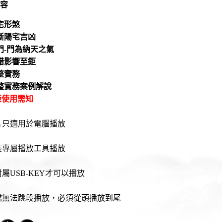
容
宅形煞
斷陽宅吉凶
門-門為納天之氣
錯影響至鉅
整實務
整實務案例解說
版使用需知
片只適用於電腦播放
裝專屬播放工具播放
屬USB-KEY才可以播放
檔無法跳段播放，必須從頭播放到尾