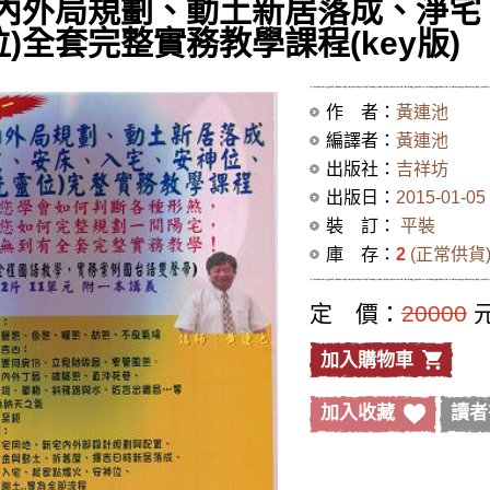
(內外局規劃、動土新居落成、淨宅
)全套完整實務教學課程(key版)
作 者：
黃連池
編譯者：
黃連池
出版社：
吉祥坊
出版日：
2015-01-05
裝 訂：
平裝
庫 存：
2
(正常供貨
定 價：
20000
加入購物車
加入收藏
讀者