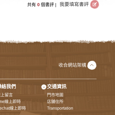
我要填寫書評
共有
0
個書評 |
收合網站架構
聯絡我們
交通資訊
線上留言
門市地圖
ine線上即時
店舗住所
echat線上即時
Transportation