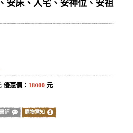
、安床、入宅、安神位、安祖
)
元
優惠價：
18000
元
書評
購物需知