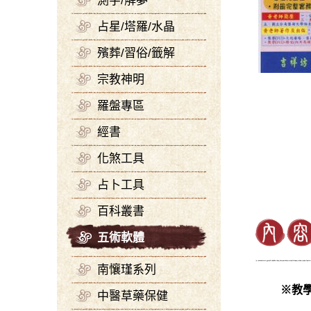
測字/解夢
占星/塔羅/水晶
殯葬/習俗/籤解
宗教神明
羅盤專區
經書
化煞工具
占卜工具
百科叢書
五術軟體
南懹瑾系列
※
教學
中醫草藥保健