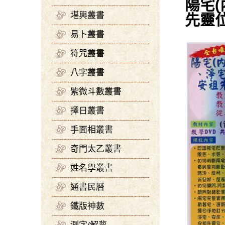
陽宅
堪輿叢書
先靈位
易卜叢書
符咒叢書
八字叢書
紫微斗數叢書
擇日叢書
手面相叢書
奇門太乙叢書
姓名學叢書
通書民曆
鐵版神數