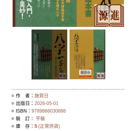
作 者：
施賀日
出版日：
2026-05-01
ISBN：
9789866030888
裝 訂：
平裝
庫 存：
5
(正常供貨)