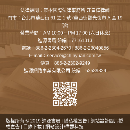
法律顧問：桀彬國際法律事務所 江皇樺律師
門市：
台北市華西街 61 之 1 號
(華西街觀光夜市 A 區 19
號)
營業時間：AM 10:00 ~ PM 17:00 (六日休息)
進源書局 統編：77161313
電話：
886-2-2304-2670
|
886-2-23040856
E-mail：
service@chinyuan.com.tw
傳真：886-2-2302-9249
進源網路事業有限公司 統編：53539839
版權所有 © 2019 進源書局 |
隱私權宣告
|
網站設計圖片授
權宣告
|
目錄下載
|
網站設計/偉瑟科技