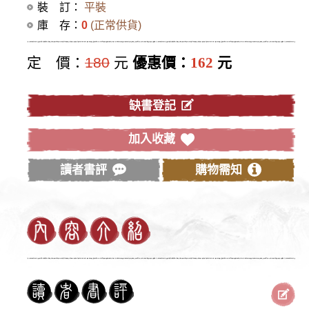
裝 訂：
平裝
庫 存：
0
(正常供貨)
定 價：
180
元
優惠價：
162
元
缺書登記
加入收藏
讀者書評
購物需知