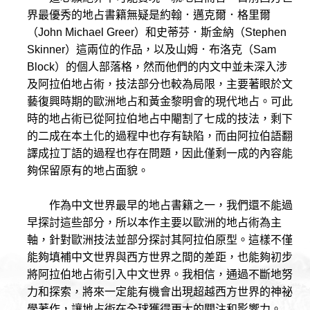
界最優秀的地占書籍無疑是約翰．邁克爾．格里爾
（John Michael Greer）和史蒂芬．斯金納（Stephen
Skinner）這兩位的作品，以及山姆．布洛克（Sam
Block）的個人部落格，然而他們的内文中並未深入涉
及阿拉伯地占術，技法部分也較為局限，主要著眼於文
藝復興時期的歐洲地占和黃金黎明會的現代地占。可此
時的地占術已從阿拉伯地占中閹割了七成的技法，剩下
的二成在本土化的過程中也存有缺陷，而由阿拉伯語翻
譯成拉丁語的過程也存在問題，因此僅剩一成的內容能
夠保留原有的地占面貌。
作為中文世界最早的地占書籍之一，我們還不能過
早探討這些部分，所以本作主要以歐洲的地占術為主
軸，針對歐洲技法並部分探討其阿拉伯原型。這樣不僅
能夠填補中文世界與西方世界之間的差距，也能夠初步
將阿拉伯地占術引入中文世界。我相信，通過不斷地努
力和探索，將來一定能有機會出現超越西方世界的神祕
學著作，讓地占術在全球獲得更大的關注和影響力。