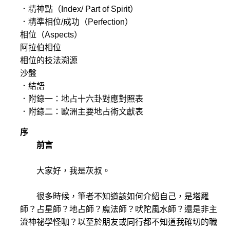
．精神點（Index/ Part of Spirit）
．精準相位/成功（Perfection）
相位（Aspects）
阿拉伯相位
相位的技法溯源
沙盤
．結語
．附錄一：地占十六卦對應對照表
．附錄二：歐洲主要地占術文獻表
序
前言
大家好，我是灰叔。
很多時候，筆者不知道該如何介紹自己，是塔羅
師？占星師？地占師？魔法師？吠陀風水師？還是非主
流神祕學怪咖？以至於朋友或同行都不知道我確切的職