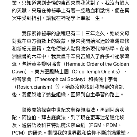
業，只知道遇到奇怪的東西來問我就對了。我沒有過人
的天賦，只是在神祕學上有著一腔熱血和激情，便在冥
冥中受到指引，讓我在神祕學上奉獻一生。
我探索神祕學的旅程已有二十三年之久，始於父母
對我在東方術數上的啟蒙，後來我開始沉迷於臺灣靈修
和新紀元書籍，之後便被人點撥改道現代神祕學。在澳
洲讀書的六年中，我費盡千辛萬苦加入了許多神祕學流
派，包括黃金黎明協會（Hermetic Order of the Golden
Dawn）、東方聖殿騎士團（Ordo Templi Orientis）、
神智學會（Theosophical Society）和薔薇十字會
（Rosicrucianism）等。始終沒能找到我想要的資訊
後，我便脫離了這些組織，回歸到自主學習的路上。
隨後開始探索中世紀文藝復興魔法，再到阿育吠
陀、阿拉伯、拜占庭魔法，到了現在更專注希臘化埃
及、通俗語及科普特語魔法莎草紙（PGM、PDM、
PCM）的研究。期間我的世界觀和信仰不斷崩塌重塑，