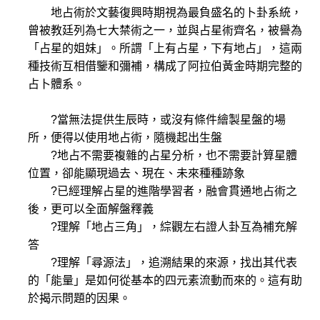
地占術於文藝復興時期視為最負盛名的卜卦系統，
曾被教廷列為七大禁術之一，並與占星術齊名，被譽為
「占星的姐妹」。所謂「上有占星，下有地占」，這兩
種技術互相借鑒和彌補，構成了阿拉伯黃金時期完整的
占卜體系。
?當無法提供生辰時，或沒有條件繪製星盤的場
所，便得以使用地占術，隨機起出生盤
?地占不需要複雜的占星分析，也不需要計算星體
位置，卻能顯現過去、現在、未來種種跡象
?已經理解占星的進階學習者，融會貫通地占術之
後，更可以全面解盤釋義
?理解「地占三角」，綜觀左右證人卦互為補充解
答
?理解「尋源法」，追溯結果的來源，找出其代表
的「能量」是如何從基本的四元素流動而來的。這有助
於揭示問題的因果。