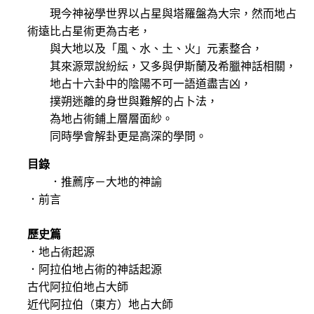
現今神祕學世界以占星與塔羅盤為大宗，然而地占
術遠比占星術更為古老，
與大地以及「風、水、土、火」元素整合，
其來源眾說紛紜，又多與伊斯蘭及希臘神話相關，
地占十六卦中的陰陽不可一語道盡吉凶，
撲朔迷離的身世與難解的占卜法，
為地占術鋪上層層面紗。
同時學會解卦更是高深的學問。
目錄
．推薦序－大地的神諭
．前言
歷史篇
．地占術起源
．阿拉伯地占術的神話起源
古代阿拉伯地占大師
近代阿拉伯（東方）地占大師