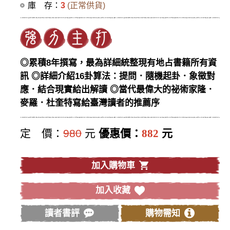
庫 存：
3
(正常供貨)
◎累積8年撰寫，最為詳細統整現有地占書籍所有資
訊 ◎詳細介紹16卦算法：提問．隨機起卦．象徵對
應．結合現實給出解讀 ◎當代最偉大的祕術家隆．
麥羅．杜奎特寫給臺灣讀者的推薦序
定 價：
980
元
優惠價：
882
元
加入購物車
加入收藏
讀者書評
購物需知