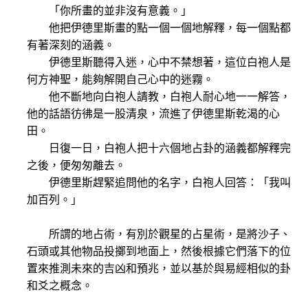
「你所畫的並非沒有意義。」
他把伊德里斯畫的點一個一個地解釋，每一個點都
有著深刻的涵義。
伊德里斯聽得入迷，心中不禁想著，這位白袍人是
何方神聖，能夠解開自己心中的迷霧。
他不斷地向白袍人請教，白袍人耐心地一一解答，
他的話語彷彿是一股清泉，流進了伊德里斯乾渴的心
田。
日復一日，白袍人把十六個地占卦的涵義都解釋完
之後，便匆匆離去。
伊德里斯趕緊追問他的名字，白袍人回答：「我叫
加百列。」
所謂的地占術，有別於觀星的占星術，是將沙子、
石頭或其他物品投擲到地面上，然後根據它們落下的位
置來推測未來的吉凶和預兆，並以基於與易經相似的卦
和爻之概念。