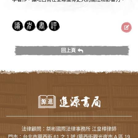
回上頁
法律顧問：桀彬國際法律事務所 江皇樺律師
門市：
台北市華西街 61 之 1 號
(華西街觀光夜市 A 區 19