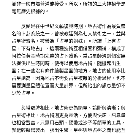
並非一般市場普遍能接受。所以，所謂的三大神祕學是
毫無歷史根據的。
反倒是在中世紀文藝復興時期，地占術作為最負盛
名的卜卦系統之一，曾被教廷列為七大禁術之一，並與
占星術齊名，被譽為「占星的姐妹」。所謂「上有占
星，下有地占」，這兩種技術互相借鑒和彌補，構成了
阿拉伯黃金時期完整的占卜體系。當占星師遇到個案無
法提供出生時間時，便得以使用地占術，隨機起出生
盤；在一些沒有條件繪製星盤的地方，地占的使用率比
占星還高，因為地占不需要占星複雜的分析過程，也不
需要測量星體位置而大量計算，但所給出的訊息量卻不
少於占星。
與塔羅牌相比，地占術更為簡單、論斷與清晰；與
占星術相比，地占術則更為靈活、方便與快速，訊息量
也相當豐富。只需用石頭、硬幣或沙子等簡單的工具，
就能輕鬆繪製出一張出生盤，星盤與地占盤之間也能互