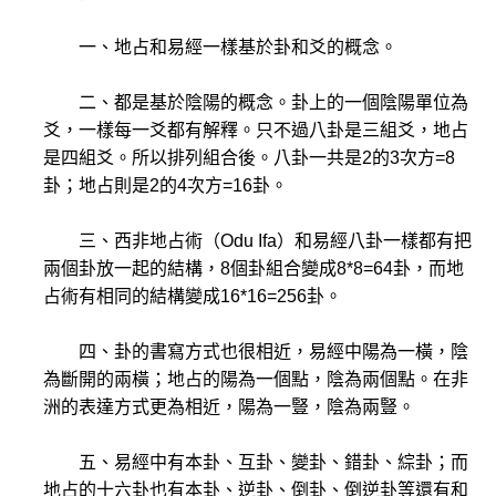
一、地占和易經一樣基於卦和爻的概念。
二、都是基於陰陽的概念。卦上的一個陰陽單位為
爻，一樣每一爻都有解釋。只不過八卦是三組爻，地占
是四組爻。所以排列組合後。八卦一共是2的3次方=8
卦；地占則是2的4次方=16卦。
三、西非地占術（Odu Ifa）和易經八卦一樣都有把
兩個卦放一起的結構，8個卦組合變成8*8=64卦，而地
占術有相同的結構變成16*16=256卦。
四、卦的書寫方式也很相近，易經中陽為一橫，陰
為斷開的兩橫；地占的陽為一個點，陰為兩個點。在非
洲的表達方式更為相近，陽為一豎，陰為兩豎。
五、易經中有本卦、互卦、變卦、錯卦、綜卦；而
地占的十六卦也有本卦、逆卦、倒卦、倒逆卦等還有和