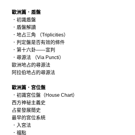
歐洲篇．盾盤
．初識盾盤
．盾盤解讀
．地占三角 （Triplicities）
．判定盤是否有效的條件
．第十六卦——宣判
．尋源法 （Via Puncti）
歐洲地占的尋源法
阿拉伯地占的尋源法
歐洲篇．宮位盤
．初識宮位盤（House Chart）
西方神祕主義史
占星發展簡史
最早的宮位系統
．入宮法
．福點