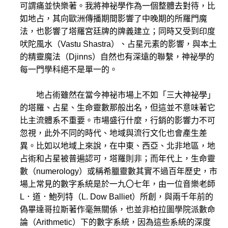
可謂痛並快樂著。我將神祕學作為一個整體去對待，比
如地占，其向歐洲傳播期間影響了中晚期的所羅門魔
法，也影響了塔羅宮廷牌的牌義建立；同時又受到印度
吠陀風水（Vastu Shastra）、占星元素的影響，與本土
的精靈魔法（Djinns）自然也有深遠的聯繫，神祕學的
每一門學科絕不是單一的。
地占術雖然在當今神祕市場上不如「三大神祕學」
的塔羅、占星、生命靈數那般出名，但這並不意味著它
比主流體系不重要。市場盛行什麼，行銷的影響力不可
忽視，此外不同的時代、地域與流行文化也會產生差
異。比如以地域上來說，在中東、西亞、北非地區，地
占術和占星被普遍認可，塔羅則非；而年代上，生命靈
數（numerology）或稱希臘靈數其實不過百年歷史，市
場上常見的數字系統是於一九〇七年，由一位音樂老師
L．道．鮑列特（L. Dow Balliet）所創，與兩千年前的
偽畢達哥拉斯著作毫無關係，也並非柏拉圖學院派數命
論（Arithmetic）下的數字系統，因為這些系統的深度