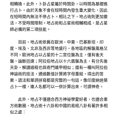
相轉換。此外，卜卦占星屬於時間卦，以時間為基礎進
行占卜。由於天象不會在短時間內發生重大變化，因此
在短時間內無法不停占卜。相比之下，地占術則更加靈
活，不受時間限制。地占術和占星術相輔相成，是占星
師必備的第二項技能。
目前，地占術依舊在歐洲、中東、巴基斯坦、印
度、埃及、北非及西非等地盛行，各地區的解盤風格又
不同。歐洲地占以占星的十二宮位盤為主，僅有後天
盤，論斷迅速；阿拉伯地占以十六盾盤為主，有分先後
天卦，解讀過程也與奇門遁甲相似；還有一種叫阿拉伯
神諭術的技法，通過數值計算將字母重組，得出的答
案，語法和單詞拼寫都是完整的一句話。像印度納迪葉
占卜一樣，連人名都可以一併計算出來，可謂神奇。
此外，地占不僅適合西方神祕學愛好者，也適合東
方術數圈，地占術十六卦和中國的易經八卦有著許多相
似之處：