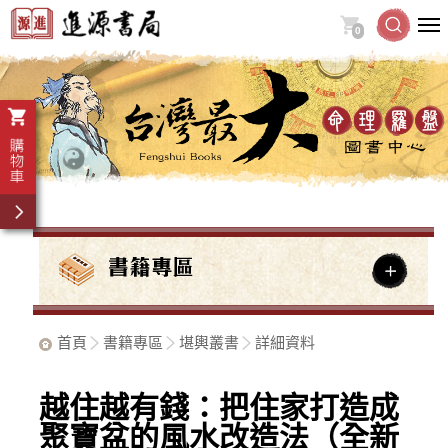
0
首頁
書籍專區
堪輿叢書
詳細資料
越住越有錢：把住家打造成
聚寶盆的風水改造法（全新