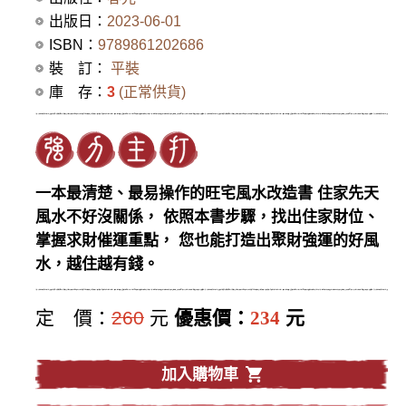
出版日：
2023-06-01
ISBN：
9789861202686
裝 訂：
平裝
庫 存：
3
(正常供貨)
一本最清楚、最易操作的旺宅風水改造書 住家先天
風水不好沒關係， 依照本書步驟，找出住家財位、
掌握求財催運重點， 您也能打造出聚財強運的好風
水，越住越有錢。
定 價：
260
元
優惠價：
234
元
加入購物車