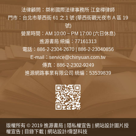
法律顧問：桀彬國際法律事務所 江皇樺律師
門市：
台北市華西街 61 之 1 號
(華西街觀光夜市 A 區 19
號)
營業時間：AM 10:00 ~ PM 17:00 (六日休息)
進源書局 統編：77161313
電話：
886-2-2304-2670
|
886-2-23040856
E-mail：
service@chinyuan.com.tw
傳真：886-2-2302-9249
進源網路事業有限公司 統編：53539839
版權所有 © 2019 進源書局 |
隱私權宣告
|
網站設計圖片授
權宣告
|
目錄下載
|
網站設計/偉瑟科技