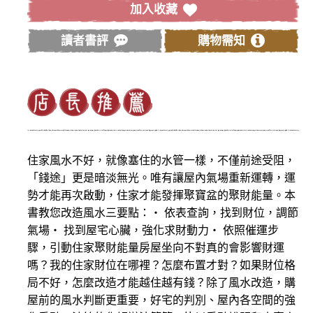
加入收藏
讀者書評
購物需知
住家風水不好，就像塞住的水管一樣，不僅前途受阻，
「錢途」更是暗淡無光。唯有讓屋內氣場重新運轉，運
勢才能再次啟動，住家才能發揮聚寶盆的聚財能量。本
書教您改造風水三要點：・ 依表查詢，找到財位，調節
氣場・ 找到屋宅心臟，強化求財動力・ 依照催運步
驟，引動住家聚財能量房屋坐向不對真的會影響財運
嗎？我的住家財位在哪裡？怎麼布置才對？如果財位格
局不好，怎麼改造才能越住越有錢？除了風水改造，購
屋前的風水判斷更重要，好宅的判別、屋內各空間的強